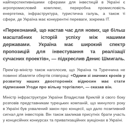
найперспективнішими сферами для інвестицій в Україні є
агропромисловий комплекс, переробна промисловість
енергетика, інфраструктура, туристична галузь, а також ті
сфери, де Україна має конкурентні переваги, зокрема ІТ.
«Переконаний, що настав час для нових, ще більш
масштабних історій успіху між нашими
державами. Україна має широкий спектр
пропозицій для інвестування та реалізації
сучасних проектів», — підкреслив Денис Шмигаль.
Прем’єр-міністр також наголосив, що Україна та Туреччина не
повинні збавляти обертів співпраці:
«Одним зі значних кроків у
розвитку наших двосторонніх відносин має стати
підписання Угоди про вільну торгівлю», — сказав він.
Міністр інфраструктури України Владислав Криклій зі свого боку
розповів представникам турецьких компаній, що минулого року
в Україні був ухвалений закон про концесії, що дало позитивний
сигнал для інвесторів. Він також закликав присутніх брати участь
у концесійних конкурсах та приватизаційних аукціонах в Україні.