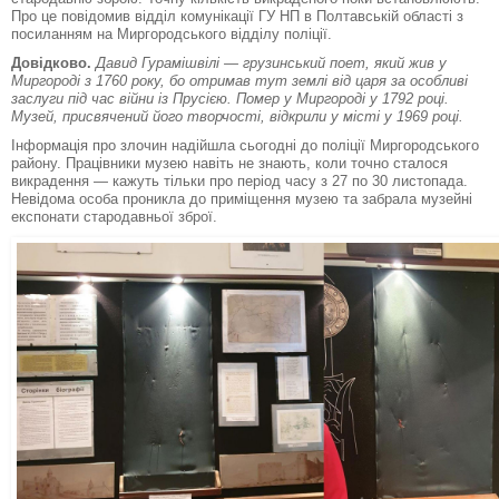
Про це повідомив відділ комунікації ГУ НП в Полтавській області з
посиланням на Миргородського відділу поліції.
Довідково.
Давид Гурамішвілі — грузинський поет, який жив у
Миргороді з 1760 року, бо отримав тут землі від царя за особливі
заслуги під час війни із Прусією. Помер у Миргороді у 1792 році.
Музей, присвячений його творчості, відкрили у місті у 1969 році.
Інформація про злочин надійшла сьогодні до поліції Миргородського
району. Працівники музею навіть не знають, коли точно сталося
викрадення — кажуть тільки про період часу з 27 по 30 листопада.
Невідома особа проникла до приміщення музею та забрала музейні
експонати стародавньої зброї.