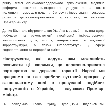
ринку землі сільськогосподарського призначення, медична
реформа, розвиток електронного урядування, а також
полегшення умов для ведення бізнесу та інвестування, зокрема
розвиток державно-приватного партнерства», — зазначив
Прем’єр-міністр.
Денис Шмигаль підкреслив, що Україна має амбітні плани щодо
побудови та реконструкції української інфраструктури:
автомобільних доріг, мостів, енергетичної та медичної
інфраструктури, а також інфраструктури у сфері
водопостачання та переробки сміття.
«Інструменти, які дадуть нам можливість
розвивати ці напрямки, це державно-приватне
партнерство та державні гарантії. Наразі ми
працюємо та вже зробили суттєвий прогрес у
законодавчому колі в просуванні подібних
інструментів в Україні», — зауважив Прем’єр-
міністр.
Як повідомив Глава Уряду турецьким підприємцям,