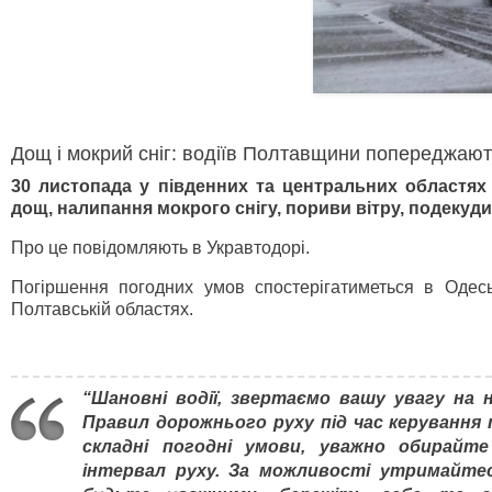
Дощ і мокрий сніг: водіїв Полтавщини попереджают
30 листопада у південних та центральних областях
дощ, налипання мокрого снігу, пориви вітру, подекуд
Про це повідомляють в Укравтодорі.
Погіршення погодних умов спостерігатиметься в
Одесь
Полтавській областях.
“
Шановні водії, звертаємо вашу увагу на 
Правил дорожнього руху під час керуванн
складні погодні умови, уважно обирайт
інтервал руху. За можливості утримайтеся 