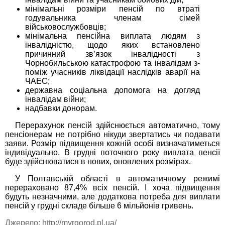
мінімальні розміри пенсій по втраті
годувальника членам сімей
військовослужбовців;
мінімальна пенсійна виплата людям з
інвалідністю, щодо яких встановлено
причинний зв’язок інвалідності з
Чорнобильською катастрофою та інвалідам з-
поміж учасників ліквідації наслідків аварії на
ЧАЕС;
державна соціальна допомога на догляд
інвалідам війни;
надбавки донорам.
Перерахунок пенсій здійснюється автоматично, тому
пенсіонерам не потрібно нікуди звертатись чи подавати
заяви. Розмір підвищення кожній особі визначатиметься
індивідуально. В грудні поточного року виплата пенсії
буде здійснюватися в нових, оновлених розмірах.
У Полтавській області в автоматичному режимі
перераховано 87,4% всіх пенсій. І хоча підвищення
будуть незначними, але додаткова потреба для виплати
пенсій у грудні складе більше 6 мільйонів гривень.
Джерело: http://myrgorod.pl.ua/