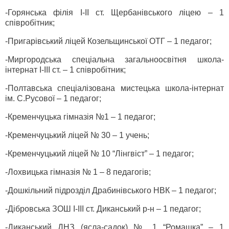
-Горянська філія І-ІІ ст. Щербанівського ліцею – 1
співробітник;
-Пригарівський ліцей Козельщинської ОТГ – 1 педагог;
-Миргородська спеціальна загальноосвітня школа-
інтернат І-ІІІ ст. – 1 співробітник;
-Полтавська спеціалізована мистецька школа-інтернат
ім. С.Русової – 1 педагог;
-Кременчуцька гімназія №1 – 1 педагог;
-Кременчуцький ліцей № 30 – 1 учень;
-Кременчуцький ліцей № 10 “Лінгвіст” – 1 педагог;
-Лохвицька гімназія № 1 – 8 педагогів;
-Дошкільний підрозділ Драбинівського НВК – 1 педагог;
-Дібровська ЗОШ І-ІІІ ст. Диканський р-н – 1 педагог;
-Диканський ДНЗ (ясла-садок) № 1 “Ромашка” – 1