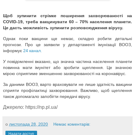
Щоб зупинити стрімке поширення захворюваності на
COVID-19, треба вакцинувати 60 – 70% населення планети.
Це дасть можливість зупинити розповсюдження вірусу.
Однак поки вакцини ще немає, складно робити детальні
прогнози. Про це заявили у департаменті імунізації ВООЗ,
інформує
24 канал.
У повідомленні вказано, що значна частина населення планети
повинна мати імунітет або зробити щеплення. Це значною
мірою сприятиме зменшенню захворюваності на коронавірус.
За даними ВООЗ, варто враховувати не лише здатність вакцини
сприяти профілактиці захворювання. Важливо, щоб щеплення
також допомагало запобігти передачі вірусу.
Джерело: https://np.pl.ua/
о
листопада 28, 2020
Немає коментарів:
Надати доступ