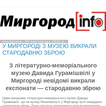
понеділок, 30 листопада 2020 р.
У МИРГОРОДІ З МУЗЕЮ ВИКРАЛИ
СТАРОДАВНЮ ЗБРОЮ
З літературно-меморіального
музею Давида Гурамішвілі у
Миргороді невідомі викрали
експонати — стародавню зброю
Цими вихідними літературно-меморіального музею Давида
Гурамішвілі, що на вулиці Незалежності у Миргороді було викрадено
стародавню зброю. Точну кількість викраденого поки встановлюють.