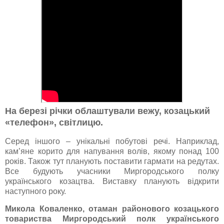
На березі річки облаштували вежу, козацький
«телефон», світлицю.
Серед іншого – унікальні побутові речі. Наприклад,
кам’яне корито для напування волів, якому понад 100
років. Також тут планують поставити гармати на редутах.
Все будують учасники Миргородського полку
українського козацтва. Виставку планують відкрити
наступного року.
Микола Коваленко, отаман районового козацького
товариства Миргородський полк українського