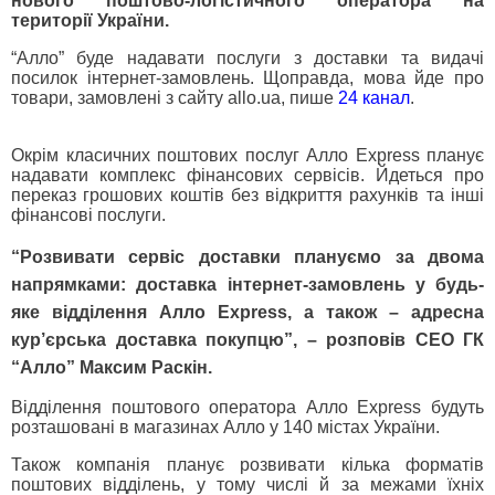
нового поштово-логістичного оператора на
території України.
“Алло” буде надавати послуги з доставки та видачі
посилок інтернет-замовлень. Щоправда, мова йде про
товари, замовлені з сайту allo.ua, пише
24 канал
.
Окрім класичних поштових послуг Алло Express планує
надавати комплекс фінансових сервісів. Йдеться про
переказ грошових коштів без відкриття рахунків та інші
фінансові послуги.
“Розвивати сервіс доставки плануємо за двома
напрямками: доставка інтернет-замовлень у будь-
яке відділення Алло Express, а також – адресна
кур’єрська доставка покупцю”, – розповів CEO ГК
“Алло” Максим Раскін.
Відділення поштового оператора Алло Express будуть
розташовані в магазинах Алло у 140 містах України.
Також компанія планує розвивати кілька форматів
поштових відділень, у тому числі й за межами їхніх