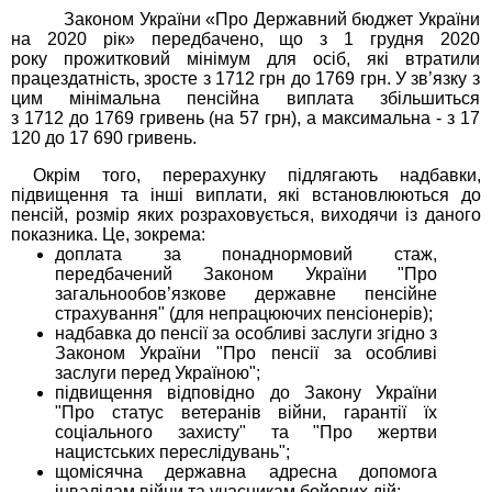
Законом України «Про Державний бюджет України
на 2020 рік» передбачено, що з 1 грудня 2020
року прожитковий мінімум для осіб, які втратили
працездатність, зросте з 1712 грн до 1769 грн. У зв’язку з
цим мінімальна пенсійна виплата збільшиться
з 1712 до 1769 гривень (на 57 грн), а максимальна - з 17
120 до 17 690 гривень.
Окрім того, перерахунку підлягають надбавки,
підвищення та інші виплати, які встановлюються до
пенсій, розмір яких розраховується, виходячи із даного
показника. Це, зокрема:
доплата за понаднормовий стаж,
передбачений Законом України "Про
загальнообов’язкове державне пенсійне
страхування" (для непрацюючих пенсіонерів);
надбавка до пенсії за особливі заслуги згідно з
Законом України "Про пенсії за особливі
заслуги перед Україною";
підвищення відповідно до Закону України
"Про статус ветеранів війни, гарантії їх
соціального захисту" та "Про жертви
нацистських переслідувань";
щомісячна державна адресна допомога
інвалідам війни та учасникам бойових дій;