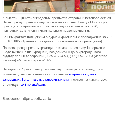
Кількість і цінність викрадених предметів старовини встановлюється.
На місці події працює слідчо-оперативна група. Поліція Миргорода
проводить оперативно-розшукові заходи та встановлює осіб,
причетних до вчинення кримінального правопорушення.
За цим фактом поліцейські відкрили кримінальне провадження за ч. 3
ст. 185 ККУ (Крадіжка, поєднана з проникненням в приміщення).
Правоохоронці просять громадян, які мають важливу інформацію
щодо вчинення цієї крадіжки, повідомити її до Миргородського
відділу поліції телефоном (05355) 5-24-50, (099) 657-63-03 (чергова
частина) або за номером «102».
Нагадаємо, 4 роки тому у Гоголевому, Шишацького району, троє
чоловіків у масках напали на охоронця та
викрали з музею-
заповідника Гоголя шість старовинних книг
, портрет та карикатуру.
Злочинців
так і не знайшли
.
Джерело: https://poltava.to