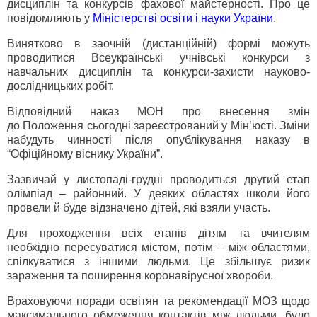
дисциплін та конкурсів фахової майстерності. Про це
повідомляють у
Міністерстві освіти і науки України
.
Винятково в заочній (дистанційній) формі можуть
проводитися Всеукраїнські учнівські конкурси з
навчальних дисциплін та конкурси-захисти науково-
дослідницьких робіт.
Відповідний наказ МОН про внесення змін
до
Положення
сьогодні зареєстрований у Мін’юсті. Зміни
набудуть чинності після опублікування наказу в
“Офіційному віснику України”.
Зазвичай у листопаді-грудні проводиться другий етап
олімпіад – районний. У деяких областях школи його
провели й буде відзначено дітей, які взяли участь.
Для проходження всіх етапів дітям та вчителям
необхідно пересуватися містом, потім – між областями,
спілкуватися з іншими людьми. Це збільшує ризик
зараження та поширення коронавірусної хвороби.
Враховуючи поради освітян та рекомендації МОЗ щодо
максимального обмеження контактів між людьми, було