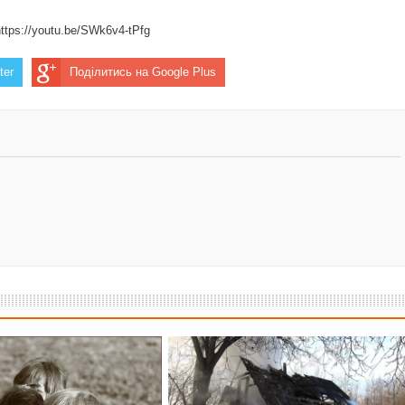
тання незаконної присутності росії у своїх стінах
https://youtu.be/SWk6v4-tPfg
ter
Поділитись на Google Plus