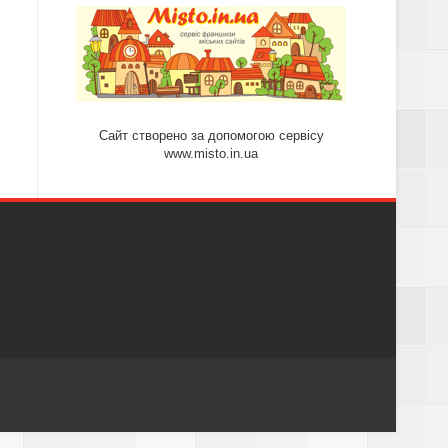
Сайт створено за допомогою сервісу
www.misto.in.ua