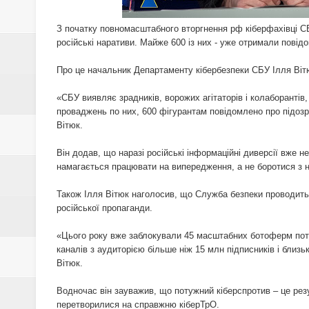
ЕЛЕКТРОННИЙ ЛІКАРНЯНИЙ ТА 
З початку повномасштабного вторгнення рф кіберфахівці СБ
ЦЬОГОРІЧ
російські наративи. Майже 600 із них - уже отримали повід
ЗҐВАЛТУВАННЯ 5-РІЧНОЇ ДИТ
Про це начальник Департаменту кібербезпеки СБУ Ілля Вітю
УСЕ СТАЛОСЬ
«СБУ виявляє зрадників, ворожих агітаторів і колаборантів
проваджень по них, 600 фігурантам повідомлено про підозри
Вітюк.
ДЕНЬ ОБІЙМІВ: 7 ПРИЧИН, 
Він додав, що наразі російські інформаційні диверсії вже н
В УКРАЇНІ З'ЯВИВСЯ НОВИЙ
намагається працювати на випередження, а не боротися з 
СТЕПАНОВ ЗАЯВИВ, ЩО В Н
Також Ілля Вітюк наголосив, що Служба безпеки проводить 
російської пропаганди.
ПРОТИ COVID-19 ВСЬОГО НА
«Цього року вже заблокували 45 масштабних ботоферм поту
каналів з аудиторією більше ніж 15 млн підписників і близь
НА ПОЛТАВЩИНІ МАЙЖЕ 15 
Вітюк.
ДОПОМОГУ
Водночас він зауважив, що потужний кіберспротив – це резу
перетворилися на справжню кіберТрО.