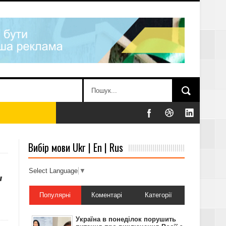
а Донеччині
Вибір мови Ukr | En | Rus
,
Select Language
▼
и про війну в
Популярні
Коментарі
Категорії
Україна в понеділок порушить