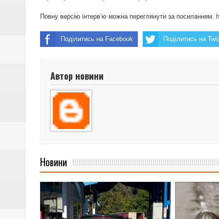
Як ООН намагається замилити пи
Повну версію інтерв’ю можна переглянути за посиланням.
Поділитись на Facebook
Поділитись на Twit
Автор новини
Новини