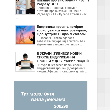
питання про виключення Росії з
Радбезу ООН
Україна в понеділок порушить
питання про виключення Росії з
Радбезу ООН – Кулеба Кожен з нас
...
Енергетики просять помірно
користуватися електроенергію,
щоб зустріти Різдво зі світлом
Новорічні свята вдалося
забезпечити українців світлом без
відключень завдяки суттєвому ...
В УКРАЇНІ З'ЯВИВСЯ НОВИЙ
СПОСІБ ВИДУРЮВАННЯ
ГРОШЕЙ У ДОВІРЛИВИХ ЛЮДЕЙ
В Україні з"явився новий спосіб
видурювання грошей у довірливих
людей. Аферисти створили цілий ...
езенні за