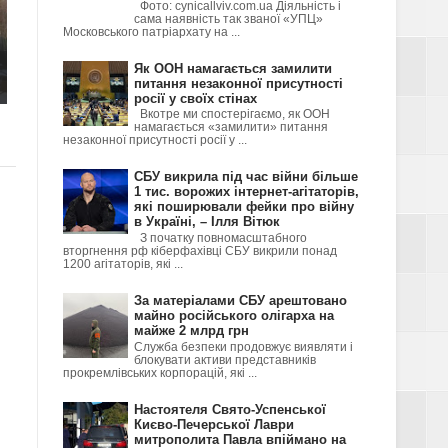
Фото: cynicallviv.com.ua Діяльність і
сама наявність так званої «УПЦ»
Московського патріархату на ...
Як ООН намагається замилити
питання незаконної присутності
росії у своїх стінах
Вкотре ми спостерігаємо, як ООН
намагається «замилити» питання
незаконної присутності росії у ...
СБУ викрила під час війни більше
1 тис. ворожих інтернет-агітаторів,
які поширювали фейки про війну
в Україні, – Ілля Вітюк
З початку повномасштабного
вторгнення рф кіберфахівці СБУ викрили понад
1200 агітаторів, які ...
За матеріалами СБУ арештовано
майно російського олігарха на
майже 2 млрд грн
Служба безпеки продовжує виявляти і
блокувати активи представників
прокремлівських корпорацій, які ...
Настоятеля Свято-Успенської
Києво-Печерської Лаври
митрополита Павла впіймано на