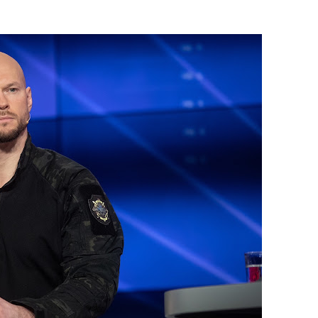
о майно російського олігарха на майже 2 млрд грн
 питання про виключення Росії з Радбезу ООН
рації мають бути зачинені
ву щодо санкцій проти РФ і Білорусі
ка зовсім не таємниця
ку у Молдові» проходить скандальний митрополит Павло
стоїть СБУ - джерело
Києво-Печерської Лаври митрополита Павла впіймано на вив
ндум", "могилізація", "ядерка"