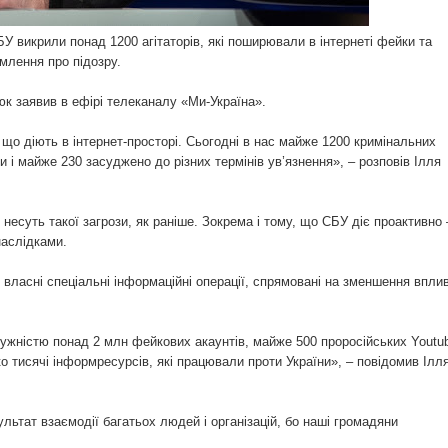
ЗМІНА МІСЦЯ РЕЄСТРАЦІЇ: ЯКІ ПОСЛУГИ БУДУТЬ ДОСТУПН
У викрили понад 1200 агітаторів, які поширювали в інтернеті фейки та
омлення про підозру.
ИНИ ВИХОВАНЦЕМ ДИТЯЧОГО ПРИТУЛКУ В ПОЛТАВІ: ЩО З 
к заявив в ефірі телеканалу «Ми-Україна».
, що діють в інтернет-просторі. Сьогодні в нас майже 1200 кримінальних
 і майже 230 засуджено до різних термінів ув’язнення», – розповів Ілля
ЧОМУ КОРИСНО ОБІЙМАТИСЯ
е несуть такої загрози, як раніше. Зокрема і тому, що СБУ діє проактивно 
 СПОСІБ ВИДУРЮВАННЯ ГРОШЕЙ У ДОВІРЛИВИХ ЛЮДЕЙ
наслідками.
АЦІОНАЛЬНОМУ ПЛАНІ ПЕРЕДБАЧЕНО БЕЗКОШТОВНУ ВА
власні спеціальні інформаційні операції, спрямовані на зменшення впли
СЕЛЕННЯ
жністю понад 2 млн фейкових акаунтів, майже 500 проросійських Youtu
ко тисячі інформресурсів, які працювали проти України», – повідомив Ілл
ТИСЯЧ ФОПІВ ТА НАЙМАНИХ ПРАЦІВНИКІВ ОТРИМАЛИ ОД
льтат взаємодії багатьох людей і організацій, бо наші громадяни