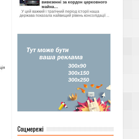
вивезенні за кордон церковного
майна…
У цей важкий і трагічний період історії наша
держава показала найвищий рівень консолідації ...
ція
Соцмережі