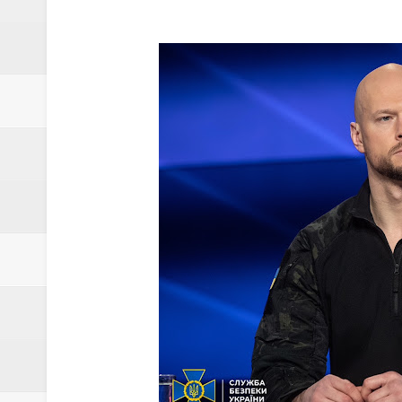
За матеріалами СБУ арештован
Україна в понеділок порушить
Двері ООН для Російської Феде
Президент МОК зробив нову зая
Таємниця крейсера "Москва", я
Стало відомо, яку «діагности
За підривом Кримського мосту 
Настоятеля Свято-Успенської 
кордон церковного майна…
Три наперстки Кремля: "рефере