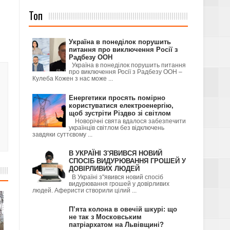
Топ
Україна в понеділок порушить
питання про виключення Росії з
Радбезу ООН
Україна в понеділок порушить питання
про виключення Росії з Радбезу ООН –
Кулеба Кожен з нас може ...
Енергетики просять помірно
користуватися електроенергію,
щоб зустріти Різдво зі світлом
Новорічні свята вдалося забезпечити
українців світлом без відключень
завдяки суттєвому ...
В УКРАЇНІ З'ЯВИВСЯ НОВИЙ
СПОСІБ ВИДУРЮВАННЯ ГРОШЕЙ У
ДОВІРЛИВИХ ЛЮДЕЙ
В Україні з"явився новий спосіб
видурювання грошей у довірливих
людей. Аферисти створили цілий ...
П’ята колона в овечій шкурі: що
не так з Московським
патріархатом на Львівщині?