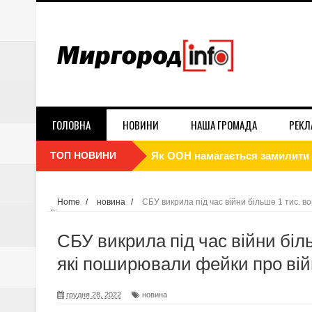
ГОЛОВНА
НОВИНИ
НАША ГРОМАДА
РЕКЛ
ТОП НОВИНИ
Енергетики просять помірно ко
За матеріалами СБУ засуджено 
Home
/
новина
/
СБУ викрила під час війни більше 1 тис. во
Вітюк
П’ята колона в овечій шкурі: 
СБУ викрила під час війни біль
СБУ викрила під час війни біль
які поширювали фейки про війну
Україні, – Ілля Вітюк
грудня 28, 2022
новина