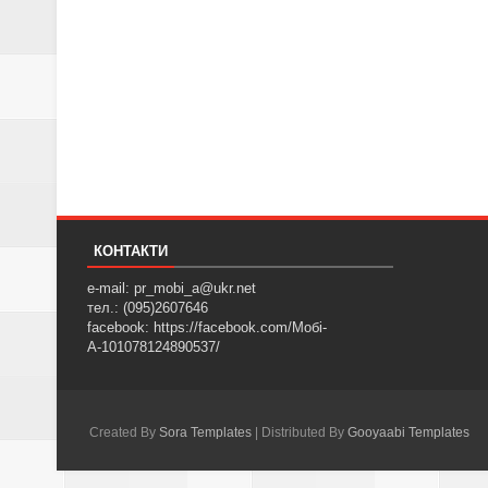
КОНТАКТИ
e-mail: pr_mobi_a@ukr.net
тел.: (095)2607646
facebook: https://facebook.com/Мобі-
А-101078124890537/
Created By
Sora Templates
| Distributed By
Gooyaabi Templates