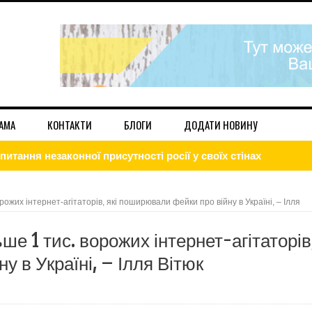
АМА
КОНТАКТИ
БЛОГИ
ДОДАТИ НОВИНУ
ристуватися електроенергію, щоб зустріти Різдво зі світлом
агентів рф, які збирали дані про HIMARS та енергооб’єкти н
рожих інтернет-агітаторів, які поширювали фейки про війну в Україні, – Ілля
що не так з Московським патріархатом на Львівщині?
ше 1 тис. ворожих інтернет-агітаторів
ше 1 тис. ворожих інтернет-агітаторів, які поширювали фейк
 в Україні, – Ілля Вітюк