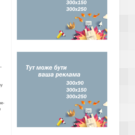
І В ДІЇ
ДІТЬМИ ТА ЯК
–
КЦИНАЦІЮ
ву
be-
я
НОРАЗОВУ